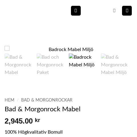
Skip
to
content
HEM
/
BAD & MORGONROCKAR
Bad & Morgonrock Mabel
2,945.00
kr
100% Högkvalitativ Bomull