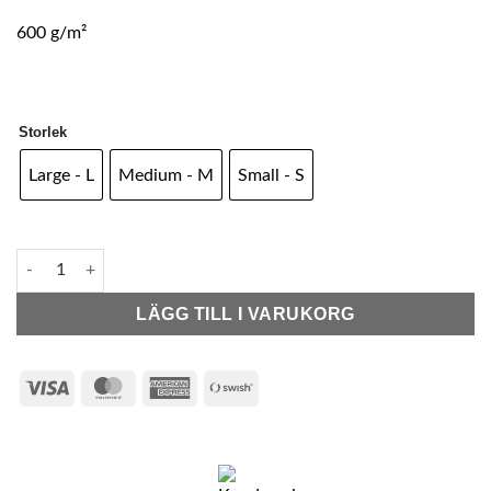
600 g/m²
Storlek
Large - L
Medium - M
Small - S
Bad & Morgonrock Mabel mängd
LÄGG TILL I VARUKORG
Visa
MasterCard
American
Swish
Express
(SE)