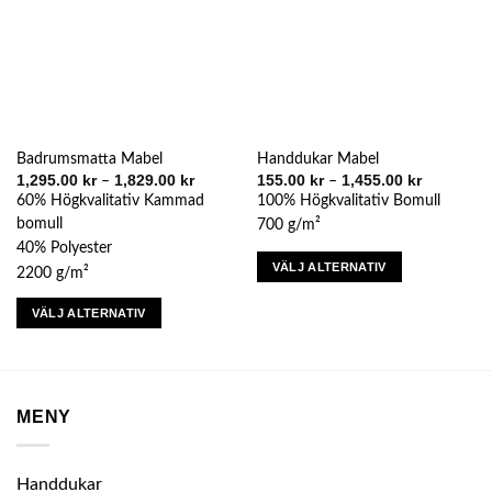
Badrumsmatta Mabel
Handdukar Mabel
Prisintervall:
Prisinterval
1,295.00
kr
1,829.00
kr
155.00
kr
1,455.00
kr
–
–
1,295.00 kr
155.00 kr
60% Högkvalitativ Kammad
100% Högkvalitativ Bomull
till
till
1,829.00 kr
1,455.00 k
bomull
700 g/m²
40% Polyester
VÄLJ ALTERNATIV
2200 g/m²
Den
VÄLJ ALTERNATIV
här
Den
produkten
här
har
produkten
flera
har
varianter.
MENY
flera
De
varianter.
olika
De
alternativen
Handdukar