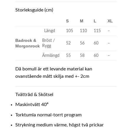
Storleksguide (cm)
S
M
L
XL
Längd
105
110
115
–
Badrock &
Bröst /
52
56
60
–
Morgonrock
Rygg
Ärmlängd
55
58
60
–
Då bomull är ett levande material kan
ovanstående mått skilja med +- 2cm
Tvättråd & Skötsel
°
Maskintvätt 40
Torktumla normal-torrt program
Strykning medium värme, högst två prickar