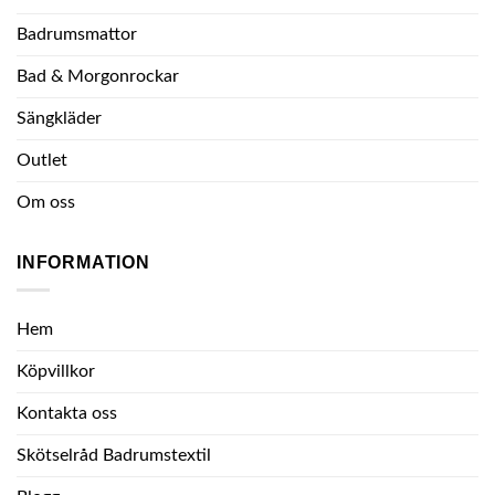
olika
kan
alternativen
väljas
Badrumsmattor
kan
på
Bad & Morgonrockar
väljas
produktsidan
på
Sängkläder
produktsidan
Outlet
Om oss
INFORMATION
Hem
Köpvillkor
Kontakta oss
Skötselråd Badrumstextil