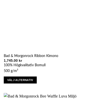
produktsidan
Bad & Morgonrock Ribbon Kimono
1,745.00
kr
100% Högkvalitativ Bomull
500 g/m²
VÄLJ ALTERNATIV
Den
här
produkten
har
flera
varianter.