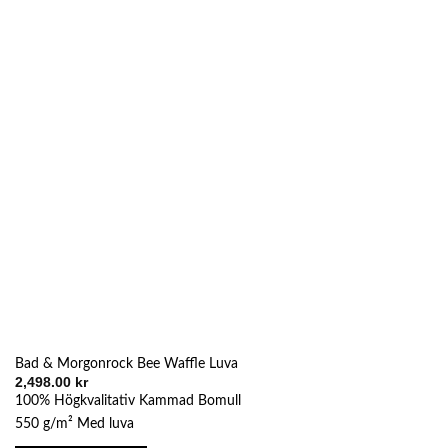
De
olika
alternativen
kan
väljas
på
produktsidan
Bad & Morgonrock Bee Waffle Luva
2,498.00
kr
100% Högkvalitativ Kammad Bomull
550 g/m² Med luva