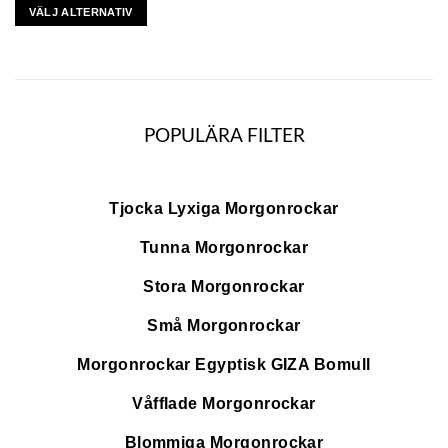
VÄLJ ALTERNATIV
Den
här
produkten
har
flera
POPULÄRA FILTER
varianter.
De
olika
alternativen
Tjocka Lyxiga Morgonrockar
kan
väljas
Tunna Morgonrockar
på
Stora Morgonrockar
produktsidan
Små Morgonrockar
Morgonrockar Egyptisk GIZA Bomull
Våfflade Morgonrockar
Blommiga Morgonrockar