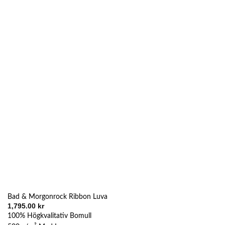
flera
varianter.
De
olika
alternativen
kan
väljas
på
produktsidan
Bad & Morgonrock Ribbon Luva
1,795.00
kr
100% Högkvalitativ Bomull