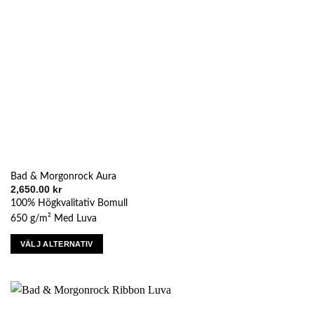
på
produktsidan
Bad & Morgonrock Aura
2,650.00
kr
100% Högkvalitativ Bomull
650 g/m² Med Luva
VÄLJ ALTERNATIV
Den
här
produkten
har