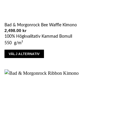
Bad & Morgonrock Bee Waffle Kimono
2,498.00
kr
100% Högkvalitativ Kammad Bomull
550 g/m²
VÄLJ ALTERNATIV
Den
här
produkten
har
flera
varianter.
De
olika
alternativen
kan
väljas
på