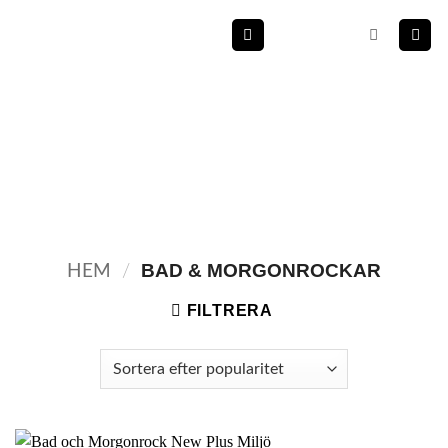
Skip
to
content
BAD & MORGONROCKAR
HEM
/
FILTRERA