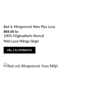
Bad & Morgonrock New Plus Luva
869.00
kr
100% Högkvalitativ Bomull
Med Luva Många färger
VÄLJ ALTERNATIV
Den
här
produkten
har
flera
varianter.
De
olika
alternativen
kan
väljas