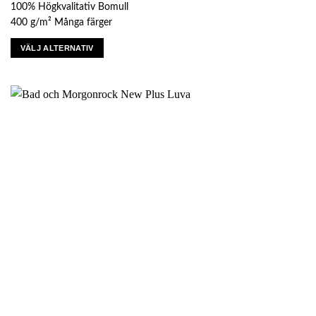
100% Högkvalitativ Bomull
400 g/m² Många färger
VÄLJ ALTERNATIV
Den
här
produkten
har
flera
varianter.
De
olika
alternativen
kan
väljas
på
produktsidan