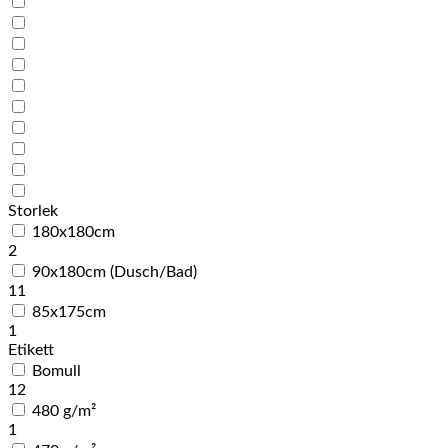
Storlek
180x180cm
2
90x180cm (Dusch/Bad)
11
85x175cm
1
Etikett
Bomull
12
480 g/m²
1