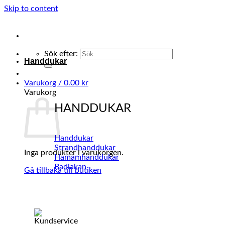
Skip to content
Sök efter:
Handdukar
Varukorg /
0.00
kr
Varukorg
HANDDUKAR
Handdukar
Strandhanddukar
Inga produkter i varukorgen.
Hamamhanddukar
Badlakan
Gå tillbaka till butiken