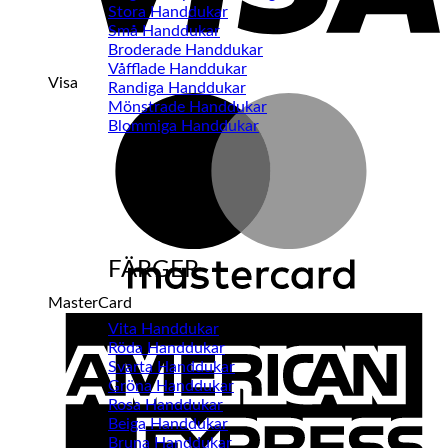
Stora Handdukar
Små Handdukar
Broderade Handdukar
Våfflade Handdukar
Visa
Randiga Handdukar
Mönstrade Handdukar
Blommiga Handdukar
FÄRGER
MasterCard
Vita Handdukar
Röda Handdukar
Svarta Handdukar
Gröna Handdukar
Rosa Handdukar
Beiga Handdukar
Bruna Handdukar