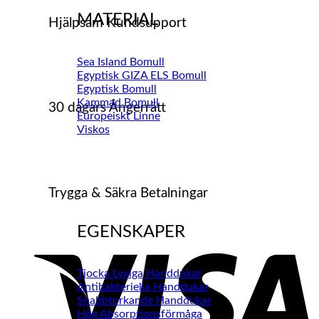
MATERIAL
Hjälpsam Kundsupport
Sea Island Bomull
Egyptisk GIZA ELS Bomull
Egyptisk Bomull
Kammad Bomull
30 dagars Ångerrätt
Europeiskt Linne
Viskos
Trygga & Säkra Betalningar
EGENSKAPER
Tjocka Lyxiga Handdukar
Antibakteriella Handdukar
Snabbtorkande Handdukar
Hög Absorptionsförmåga