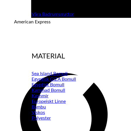
Våra Badrumsmattor
American Express
MATERIAL
Sea Island Bomull
Egyptisk GIZA Bomull
Egyptisk Bomull
Kammad Bomull
Kashmir
Europeiskt Linne
Bambu
Viskos
Polyester