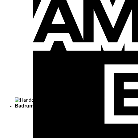
Badrumsmattor
BADRUMSMATTOR