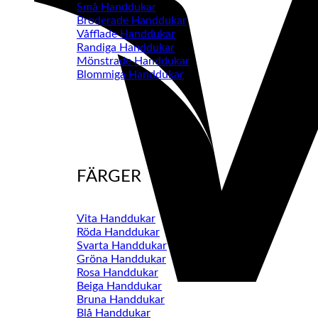
Små Handdukar
Broderade Handdukar
Våfflade Handdukar
Randiga Handdukar
Mönstrade Handdukar
Blommiga Handdukar
FÄRGER
Vita Handdukar
Röda Handdukar
Svarta Handdukar
Gröna Handdukar
Rosa Handdukar
Beiga Handdukar
Bruna Handdukar
Blå Handdukar