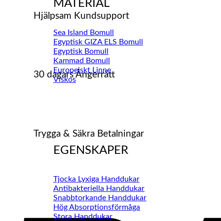
MATERIAL
Hjälpsam Kundsupport
Sea Island Bomull
Egyptisk GIZA ELS Bomull
Egyptisk Bomull
Kammad Bomull
Europeiskt Linne
30 dagars Ångerrätt
Viskos
Trygga & Säkra Betalningar
EGENSKAPER
Tjocka Lyxiga Handdukar
Antibakteriella Handdukar
Snabbtorkande Handdukar
Hög Absorptionsförmåga
Stora Handdukar