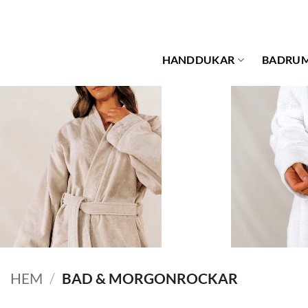
Skip
to
content
HANDDUKAR
BADRU
HEM
/
BAD & MORGONROCKAR