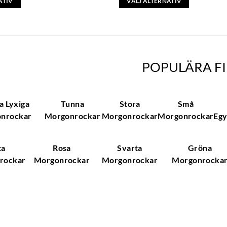
ATIV
VÄLJ ALTERNATIV
Den
här
produkten
har
flera
POPULÄRA FI
varianter.
De
olika
a Lyxiga
Tunna
Stora
Små
alternativen
nrockar
Morgonrockar
Morgonrockar
Morgonrockar
Egy
kan
väljas
på
ta
Rosa
Svarta
Gröna
produktsidan
rockar
Morgonrockar
Morgonrockar
Morgonrocka