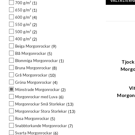
VÄLJ ALTERN
700 g/m²
1
Den
650 g/m²
1
här
600 g/m²
4
produkten
550 g/m²
2
har
500 g/m²
2
flera
400 g/m²
2
varianter.
Beiga Morgonrockar
9
De
Blå Morgonrockar
5
olika
Blommiga Morgonrockar
1
Tjock
alternativen
Bruna Morgonrockar
8
Morgo
kan
Grå Morgonrockar
10
väljas
Gröna Morgonrockar
4
på
Vi
Mönstrade Morgonrockar
2
produktsidan
Morgon
Morgonrockar med Luva
6
Morgonrockar Små Storlekar
13
Morgonrockar Stora Storlekar
13
Rosa Morgonrockar
5
Snabbtorkande Morgonrockar
7
Svarta Morgonrockar
6