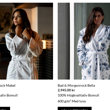
ock Mabel
Bad & Morgonrock Bella
2,945.00
kr
ativ Bomull
100% Högkvalitativ Bomull
600 g/m² Med luva