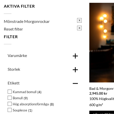
AKTIVA FILTER
x
Mönstrade Morgonrockar
x
Reset filter
FILTER
Varumärke
Storlek
Etikett
Bad & Morgonr
Kammad bomull
4
2,945.00
kr
Bomull
9
100% Högkvalit
Hög absorptionsförmåga
8
600 g/m²
Souplesse
1