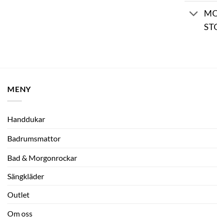
MO
ST
MENY
Handdukar
Badrumsmattor
Bad & Morgonrockar
Sängkläder
Outlet
Om oss