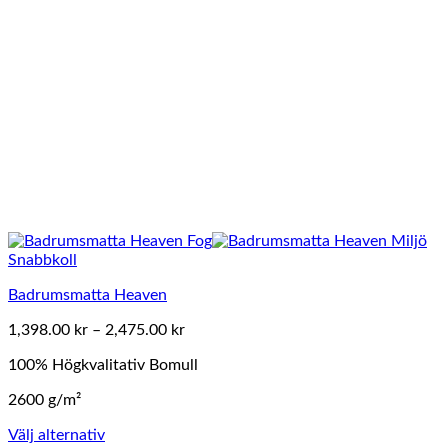
på
produktsidan
Snabbkoll
Badrumsmatta Heaven
Prisintervall:
1,398.00
kr
–
2,475.00
kr
1,398.00 kr
100% Högkvalitativ Bomull
till
2,475.00 kr
2600 g/m²
Välj alternativ