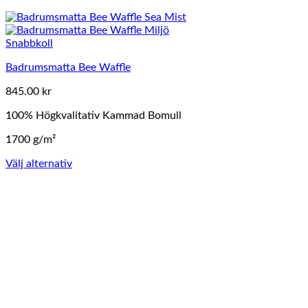
Snabbkoll
Badrumsmatta Bee Waffle
845.00
kr
100% Högkvalitativ Kammad Bomull
1700 g/m²
Välj alternativ
Den
här
produkten
har
flera
varianter.
De
olika
alternativen
kan
väljas