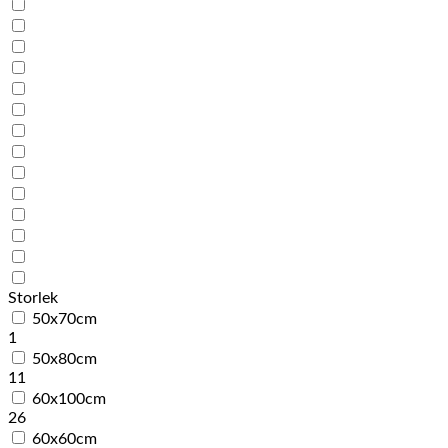
Storlek
50x70cm
1
50x80cm
11
60x100cm
26
60x60cm