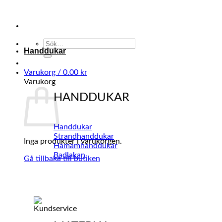
Skip
to
content
Sök
Handdukar
efter:
Varukorg /
0.00
kr
Varukorg
HANDDUKAR
Handdukar
Strandhanddukar
Inga produkter i varukorgen.
Hamamhanddukar
Badlakan
Gå tillbaka till butiken