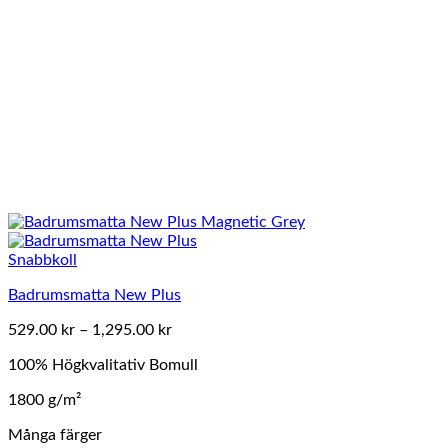
Snabbkoll
Badrumsmatta New Plus
Prisintervall:
529.00
kr
–
1,295.00
kr
529.00 kr
100% Högkvalitativ Bomull
till
1,295.00 kr
1800 g/m²
Många färger