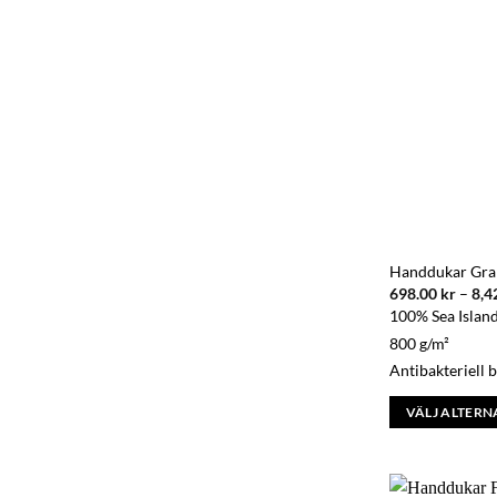
De
olika
alternativen
kan
väljas
på
produktsidan
Handdukar Gra
698.00
kr
–
8,4
100% Sea Islan
800 g/m²
Antibakteriell 
VÄLJ ALTERN
Den
här
produkten