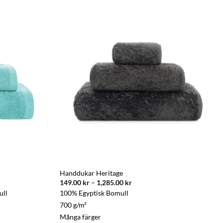
popularitet
Handdukar Heritage
Prisintervall:
149.00
kr
–
1,285.00
kr
149.00 kr
ull
100% Egyptisk Bomull
till
1,285.00 kr
700 g/m²
Många färger