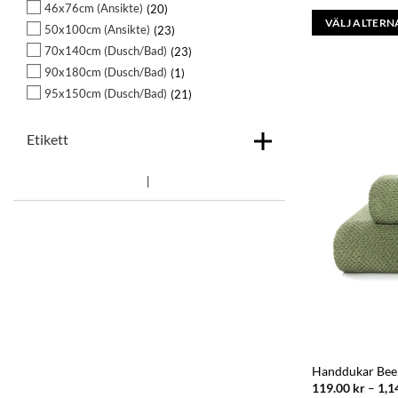
46x76cm (Ansikte)
20
VÄLJ ALTERN
50x100cm (Ansikte)
23
Den
70x140cm (Dusch/Bad)
23
här
90x180cm (Dusch/Bad)
1
produkten
95x150cm (Dusch/Bad)
21
har
flera
Etikett
varianter.
De
olika
alternativen
kan
väljas
på
produktsidan
Handdukar Bee
119.00
kr
–
1,1