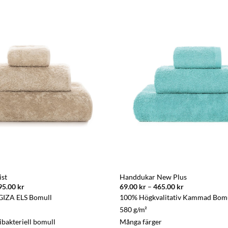
st
Handdukar New Plus
Prisintervall:
Prisintervall:
95.00
kr
69.00
kr
–
465.00
kr
209.00 kr
69.00 kr
GIZA ELS Bomull
100% Högkvalitativ Kammad Bom
till
till
2,195.00 kr
465.00 kr
580 g/m²
ibakteriell bomull
Många färger