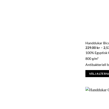
väljas
på
produktsidan
Handdukar Bic
229.00
kr
–
2,5
100% Egyptisk 
800 g/m²
Antibakteriell 
VÄLJ ALTERN
Den
här
produkten
har
flera
varianter.