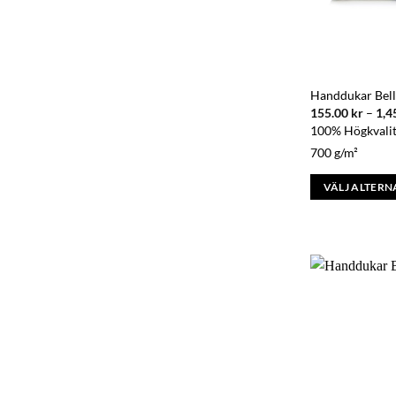
Handdukar Bell
155.00
kr
–
1,4
100% Högkvalit
700 g/m²
VÄLJ ALTERN
Den
här
produkten
har
flera
varianter.
De
olika
alternativen
kan