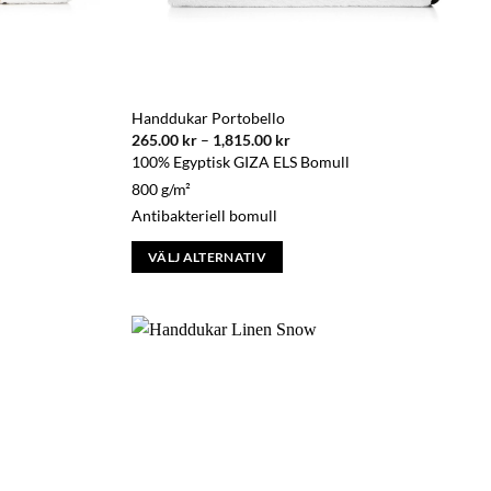
Handdukar Portobello
ll:
Prisintervall:
265.00
kr
–
1,815.00
kr
265.00 kr
100% Egyptisk GIZA ELS Bomull
till
r
1,815.00 kr
800 g/m²
Antibakteriell bomull
VÄLJ ALTERNATIV
Den
här
produkten
har
flera
varianter.
De
olika
alternativen