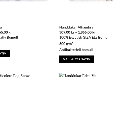
produktsidan
a
Handdukar Alhambra
Prisintervall:
Prisinterva
55.00
kr
309.00
kr
–
1,855.00
kr
155.00 kr
309.00 kr
ativ Bomull
100% Egyptisk GIZA ELS Bomull
till
till
1,455.00 kr
1,855.00 k
800 g/m²
Antibakteriell bomull
ATIV
VÄLJ ALTERNATIV
Den
här
produkten
har
flera
varianter.
De
olika
alternativen