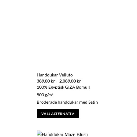
De
olika
alternativen
kan
väljas
på
produktsidan
Handdukar Velluto
ll:
Prisintervall:
389.00
kr
–
2,089.00
kr
389.00 kr
100% Egyptisk GIZA Bomull
till
r
2,089.00 kr
800 g/m²
Broderade handdukar med Satin
VÄLJ ALTERNATIV
Den
här
produkten