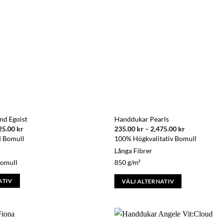
olika
alternativen
kan
väljas
på
produktsidan
nd Egoist
Handdukar Pearls
Prisintervall:
Prisinterva
25.00
kr
235.00
kr
–
2,475.00
kr
698.00 kr
235.00 kr
d Bomull
100% Högkvalitativ Bomull
till
till
8,425.00 kr
2,475.00 k
Långa Fibrer
bomull
850 g/m²
ATIV
VÄLJ ALTERNATIV
Den
här
produkten