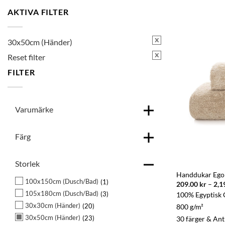
AKTIVA FILTER
x
30x50cm (Händer)
x
Reset filter
FILTER
Varumärke
Färg
Storlek
Handdukar Egoi
100x150cm (Dusch/Bad)
1
209.00
kr
–
2,1
105x180cm (Dusch/Bad)
3
100% Egyptisk 
30x30cm (Händer)
20
800 g/m²
30x50cm (Händer)
23
30 färger & Ant