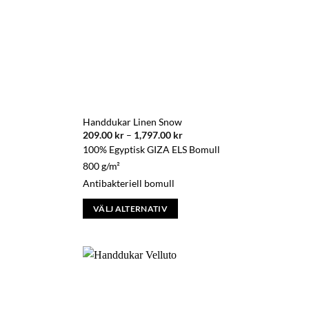
kan
väljas
på
produktsidan
Handdukar Linen Snow
ll:
Prisintervall:
209.00
kr
–
1,797.00
kr
209.00 kr
100% Egyptisk GIZA ELS Bomull
till
r
1,797.00 kr
800 g/m²
Antibakteriell bomull
VÄLJ ALTERNATIV
Den
här
produkten
har
flera
varianter.