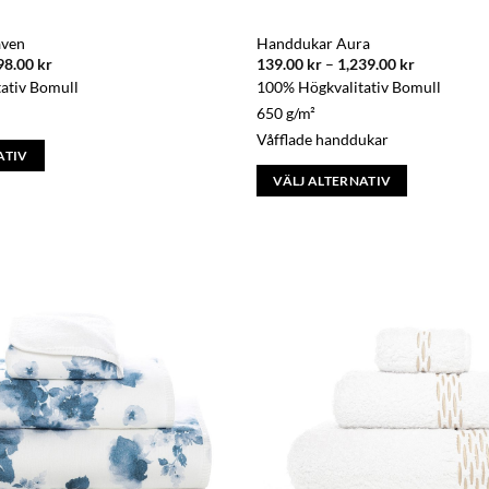
aven
Handdukar Aura
Prisintervall:
Prisinterva
98.00
kr
139.00
kr
–
1,239.00
kr
149.00 kr
139.00 kr
ativ Bomull
100% Högkvalitativ Bomull
till
till
1,498.00 kr
1,239.00 k
650 g/m²
Våfflade handdukar
ATIV
VÄLJ ALTERNATIV
Den
här
produkten
har
flera
varianter.
De
olika
alternativen
kan
väljas
på