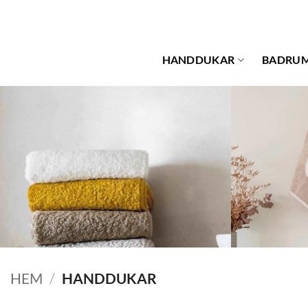
Skip
to
content
HANDDUKAR
BADRU
HEM
/
HANDDUKAR