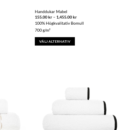
Handdukar Mabel
ll:
Prisintervall:
155.00
kr
–
1,455.00
kr
155.00 kr
100% Högkvalitativ Bomull
till
r
1,455.00 kr
700 g/m²
VÄLJ ALTERNATIV
Den
här
produkten
har
flera
varianter.
De
olika
alternativen
kan
väljas
på
produktsidan