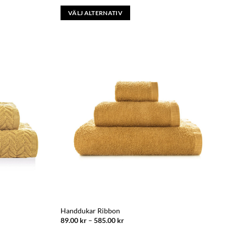
VÄLJ ALTERNATIV
Den
här
produkten
har
flera
varianter.
De
olika
alternativen
kan
väljas
på
produktsidan
Handdukar Ribbon
Prisintervall:
89.00
kr
–
585.00
kr