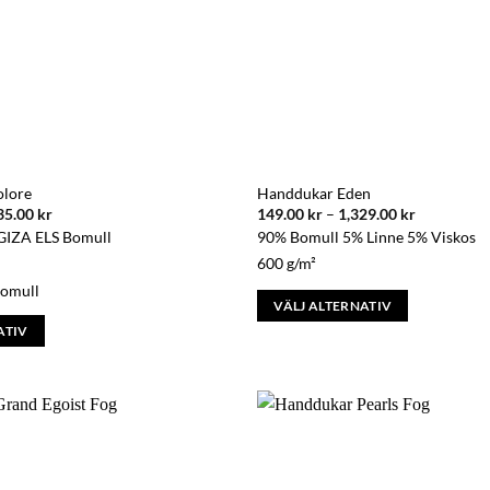
kan
väljas
på
produktsidan
olore
Handdukar Eden
Prisintervall:
Prisinterva
35.00
kr
149.00
kr
–
1,329.00
kr
229.00 kr
149.00 kr
GIZA ELS Bomull
90% Bomull 5% Linne 5% Viskos
till
till
2,535.00 kr
1,329.00 k
600 g/m²
bomull
VÄLJ ALTERNATIV
Den
ATIV
här
produkten
har
flera
varianter.
De