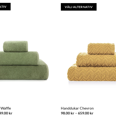
ATIV
VÄLJ ALTERNATIV
Den
här
produkten
har
flera
varianter.
De
olika
alternativen
kan
väljas
på
produktsidan
 Waffle
Handdukar Chevron
Prisintervall:
Prisintervall:
49.00
kr
98.00
kr
–
659.00
kr